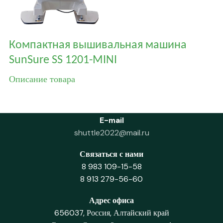
Компактная вышивальная машина
SunSure SS 1201-MINI
Описание товара
E-mail
shuttle2022@mail.ru
Связаться с нами
8 983 109-15-58
8 913 279-56-60
Адрес офиса
656037, Россия, Алтайский край