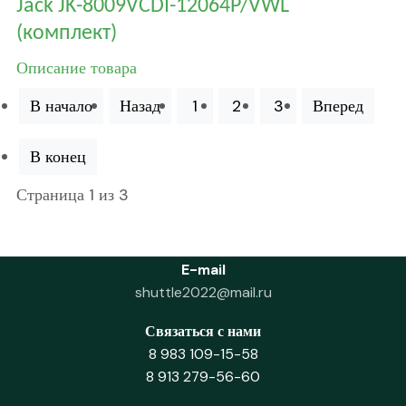
Jack JK-8009VCDI-12064P/VWL
(комплект)
Описание товара
В начало
Назад
1
2
3
Вперед
В конец
Страница 1 из 3
E-mail
shuttle2022@mail.ru
Связаться с нами
8 983 109-15-58
8 913 279-56-60